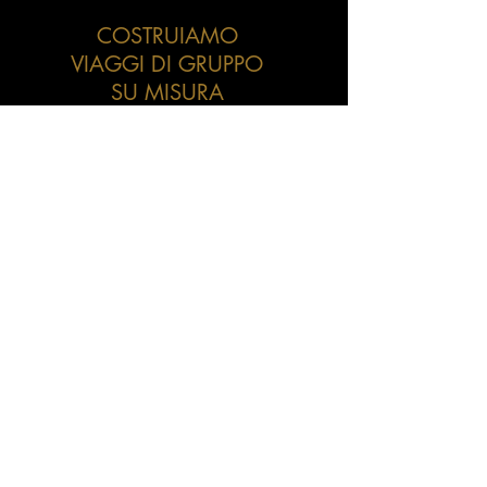
COSTRUIAMO
VIAGGI DI GRUPPO
SU MISURA
Lungomare Mameli 110
Senigallia AN
E-Mail:
info@pontetour.com
Tel: +39 3474855579
CONTATTACI
Privacy Policy
Cookie Policy
Note Legali
Do Not Sell My Personal Information