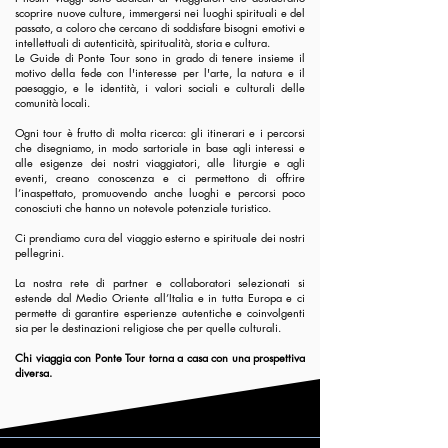
scoprire nuove culture, immergersi nei luoghi spirituali e del
passato, a coloro che cercano di soddisfare bisogni emotivi e
intellettuali di autenticità, spiritualità, storia e cultura.
Le Guide di Ponte Tour sono in grado di tenere insieme il
motivo della fede con l'interesse per l'arte, la natura e il
paesaggio, e le identità, i valori sociali e culturali delle
comunità locali.
Ogni tour è frutto di molta ricerca: gli itinerari e i percorsi
che disegniamo, in modo sartoriale in base agli interessi e
alle esigenze dei nostri viaggiatori, alle liturgie e agli
eventi, creano conoscenza e ci permettono di offrire
l’inaspettato, promuovendo anche luoghi e percorsi poco
conosciuti che hanno un notevole potenziale turistico.
Ci prendiamo cura del viaggio esterno e spirituale dei nostri
pellegrini.
La nostra rete di partner e collaboratori selezionati si
estende dal Medio Oriente all’Italia e in tutta Europa e ci
permette di garantire esperienze autentiche e coinvolgenti
sia per le destinazioni religiose che per quelle culturali.
Chi viaggia con Ponte Tour torna a casa con una prospettiva
diversa.