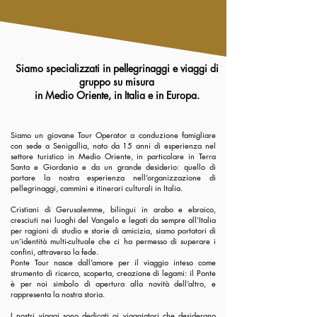
Siamo specializzati in pellegrinaggi e viaggi di
gruppo su misura
in Medio Oriente, in Italia e in Europa.
Siamo un giovane Tour Operator a conduzione famigliare
con sede a Senigallia, nato da 15 anni di esperienza nel
settore turistico in Medio Oriente, in particolare in Terra
Santa e Giordania e da un grande desiderio: quello di
portare la nostra esperienza nell’organizzazione di
pellegrinaggi, cammini e itinerari culturali in Italia.
Cristiani di Gerusalemme, bilingui in arabo e ebraico,
cresciuti nei luoghi del Vangelo e legati da sempre all’Italia
per ragioni di studio e storie di amicizia, siamo portatori di
un’identità multi-cultuale che ci ha permesso di superare i
confini, attraverso la fede.
Ponte Tour nasce dall’amore per il viaggio inteso come
strumento di ricerca, scoperta, creazione di legami: il Ponte
è per noi simbolo di apertura alla novità dell’altro, e
rappresenta la nostra storia.
I nostri viaggi sono dedicati ai viaggiatori che desiderano