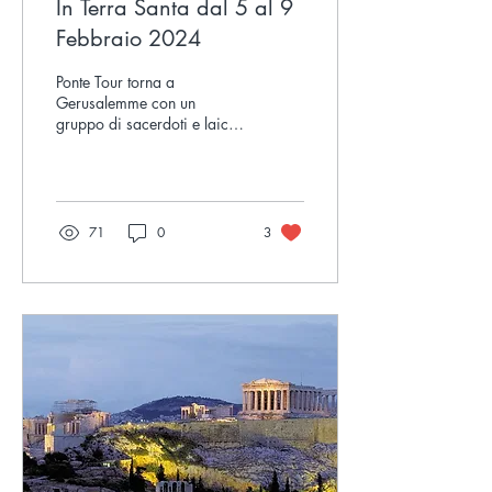
In Terra Santa dal 5 al 9
Febbraio 2024
Ponte Tour torna a
Gerusalemme con un
gruppo di sacerdoti e laici
per un ritiro spirituale di
grande intensità “E
partirono senz'indugio...
71
0
3