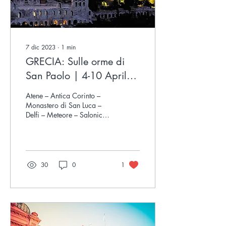
7 dic 2023
∙
1
min
GRECIA: Sulle orme di
San Paolo | 4-10 Aprile
2024
Atene – Antica Corinto –
Monastero di San Luca –
Delfi – Meteore – Salonicco
– Filippi – Kavala – Vergina
–Veroia – Termopili Atene...
30
0
1