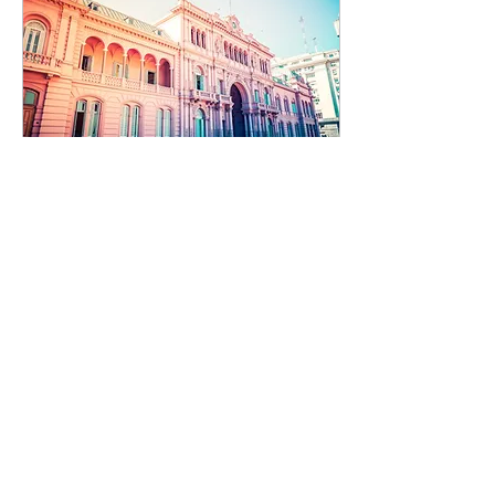
21 giu 2023
∙
1
min
TOUR IN ARGENTINA 2-
16 Dicembre 2023
Buenos Aires, Penisola
Valdes, Parco dei
Ghiacciai, Terra del Fuoco,
Cascate di Iguassu 2- 16
Dicembre 2023 Guarda il
Programma completo
27
0
3